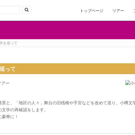
トップページ
ツアー
学を巡って
巡って
景と、「地区の人々」舞台の旧桟橋や手宮などを改めて巡り、小樽文学
の文学の再確認をします。
に豪華に！