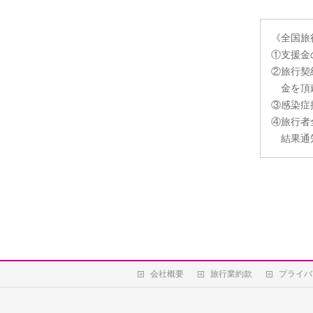
《全国旅
①支援金
②旅行契
金を頂
③感染症
④旅行者
結果通
会社概要
旅行業約款
プライバ