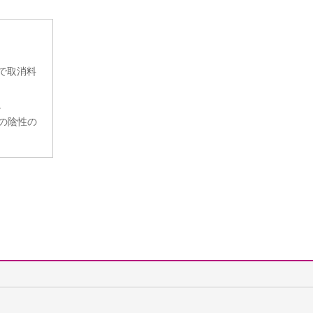
で取消料
。
の陰性の