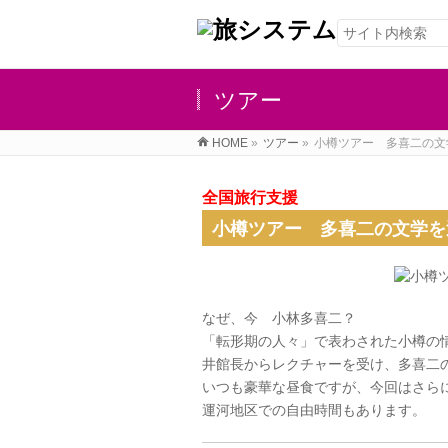
ツアー
HOME
»
ツアー
»
小樽ツアー 多喜二の文
全国旅行支援
小樽ツアー 多喜二の文学を
なぜ、今 小林多喜二？
「転形期の人々」で表わされた小樽の情
井館長からレクチャーを受け、多喜二
いつも豪華な昼食ですが、今回はさら
運河地区での自由時間もあります。