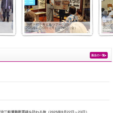
二風谷
沖縄平和を考えるツアー2025
る」ツ
）
2025年1月20日（月）～24日（金）
2024
15 images
9 images
過去の一覧
▸
三船遭難慰霊碑を訪ねる旅（2025年9月22日～23日）