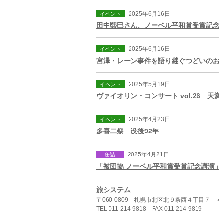
2025年6月16日
イベント
田中熙巳さん、ノーベル平和賞受賞記念
2025年6月16日
イベント
宮澤・レーン事件を語り継ぐつどいの
2025年5月19日
イベント
ヴァイオリン・コンサート vol.26 天
2025年4月23日
イベント
多喜二祭 没後92年
2025年4月21日
缶詰
「被団協 ノーベル平和賞受賞記念講演
旅システム
2025年3月27日
缶詰
〒060-0809 札幌市北区北９条西４丁目
14年目の福島の旅から学んだこと
TEL 011-214-9818 FAX 011-214-9819