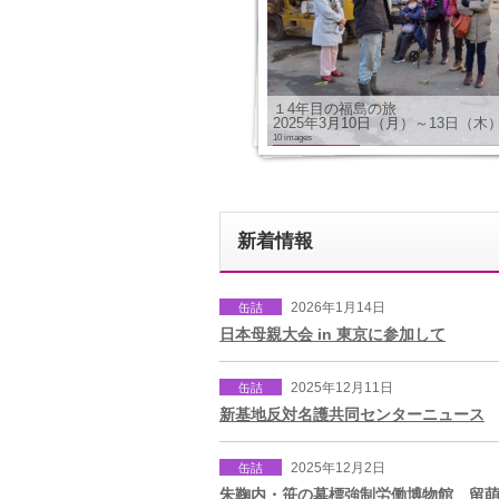
１4年目の福島の旅
2025年3月10日（月）～13日（木
10 images
新着情報
2026年1月14日
缶詰
日本母親大会 in 東京に参加して
2025年12月11日
缶詰
新基地反対名護共同センターニュース
2025年12月2日
缶詰
朱鞠内・笹の墓標強制労働博物館 留萌沖