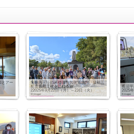
和とアー
朱鞠内・笹の墓標強制労働博物館 留萌三
船遭難慰霊碑を訪ねる旅
長沼平
22025年9月22日（月）～23日（火）
2025
10 images
8 images