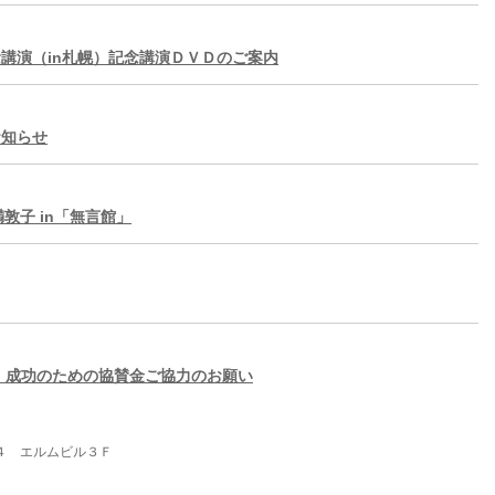
講演（in札幌）記念講演ＤＶＤのご案内
お知らせ
満敦子 in「無言館」
」成功のための協賛金ご協力のお願い
７－４ エルムビル３Ｆ