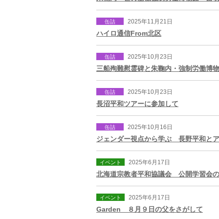
2025年11月21日
缶詰
ハイロ通信From北区
2025年10月23日
缶詰
三船殉難慰霊碑と朱鞠内・強制労働博
2025年10月23日
缶詰
長沼平和ツアーに参加して
2025年10月16日
缶詰
ジェンダー視点から学ぶ 長野平和と
2025年6月17日
イベント
北海道宗教者平和協議会 公開学習会
2025年6月17日
イベント
Garden ８月９日の父をさがして